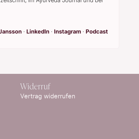
zeitschrift, im Ayurveda Journal und bei
 Jansson
·
LinkedIn
·
Instagram
·
Podcast
Widerruf
Vertrag widerrufen