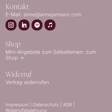
Kontakt
E-Mail:
anne@annejansson.com
Shop
Mini-Angebote zum Selbstlernen:
zum
Shop ->
Widerruf
Vertrag widerrufen
Impressum |
Datenschutz |
AGB
|
Widerrufsbelehrung