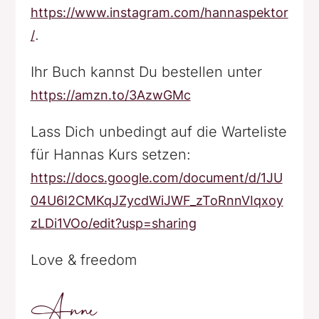
https://www.instagram.com/hannaspektor
.
/
Ihr Buch kannst Du bestellen unter
https://amzn.to/3AzwGMc
Lass Dich unbedingt auf die Warteliste
für Hannas Kurs setzen:
https://docs.google.com/document/d/1JU
04U6I2CMKqJZycdWiJWF_zToRnnVIqxoy
zLDi1VOo/edit?usp=sharing
Love & freedom
Anne