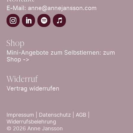
E-Mail:
anne@annejansson.com
Shop
Mini-Angebote zum Selbstlernen:
zum
Shop ->
Widerruf
Vertrag widerrufen
Impressum |
Datenschutz |
AGB
|
Widerrufsbelehrung
© 2026 Anne Jansson